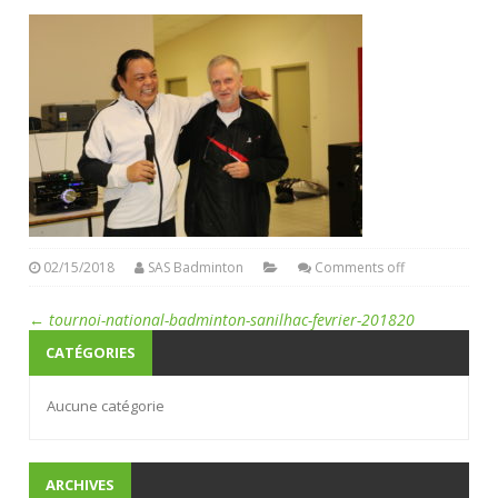
02/15/2018
SAS Badminton
Comments off
←
tournoi-national-badminton-sanilhac-fevrier-201820
CATÉGORIES
Aucune catégorie
ARCHIVES