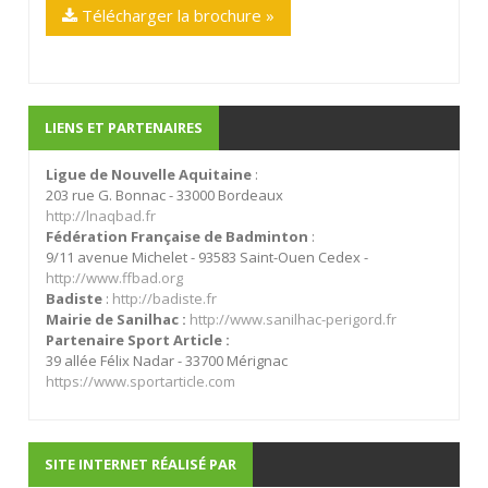
Télécharger la brochure »
LIENS ET PARTENAIRES
Ligue de Nouvelle Aquitaine
:
203 rue G. Bonnac - 33000 Bordeaux
http://lnaqbad.fr
Fédération Française de Badminton
:
9/11 avenue Michelet - 93583 Saint-Ouen Cedex -
http://www.ffbad.org
Badiste
:
http://badiste.fr
Mairie de Sanilhac :
http://www.sanilhac-perigord.fr
Partenaire Sport Article :
39 allée Félix Nadar - 33700 Mérignac
https://www.sportarticle.com
SITE INTERNET RÉALISÉ PAR