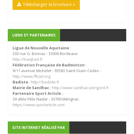
Télécharger la brochure »
LIENS ET PARTENAIRES
Ligue de Nouvelle Aquitaine
:
203 rue G. Bonnac - 33000 Bordeaux
http://lnaqbad.fr
Fédération Française de Badminton
:
9/11 avenue Michelet - 93583 Saint-Ouen Cedex -
http://www.ffbad.org
Badiste
:
http://badiste.fr
Mairie de Sanilhac :
http://www.sanilhac-perigord.fr
Partenaire Sport Article :
39 allée Félix Nadar - 33700 Mérignac
https://www.sportarticle.com
SITE INTERNET RÉALISÉ PAR